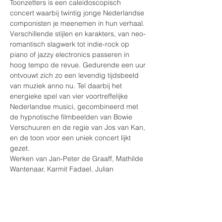
Toonzetters is een caleidoscopisch 
concert waarbij twintig jonge Nederlandse 
componisten je meenemen in hun verhaal. 
Verschillende stijlen en karakters, van neo-
romantisch slagwerk tot indie-rock op 
piano of jazzy electronics passeren in 
hoog tempo de revue. Gedurende een uur 
ontvouwt zich zo een levendig tijdsbeeld 
van muziek anno nu. Tel daarbij het 
energieke spel van vier voortreffelijke 
Nederlandse musici, gecombineerd met 
de hypnotische filmbeelden van Bowie 
Verschuuren en de regie van Jos van Kan, 
en de toon voor een uniek concert lijkt 
gezet.
Werken van Jan-Peter de Graaff, Mathilde 
Wantenaar, Karmit Fadael, Julian 
Schneemann, Celia Swart, Kordz, Bram 
Kortekaas, Rick van Veldhuizen, Boris 
Bezemer, Frieda Gustavs, Nils 
Davidse, Thomas van Dun, Primo Ish-
Hurwitz, Nuno Lobo, Ramin Amin 